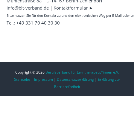
Mühlenstraße 8a | D-14167 Berlin-Zehlendorf
info@blt-verband.de
|
Kontaktformular ►
Bitte nutzen Sie für den Kontakt zu uns den elektronischen Weg per E-Mail oder 
Tel.: +49 331 70 40 30 30
Copyright © 2026
Berufsverband für Lerntherapeut*innen e.V.
Startseite
|
Impressum
|
Datenschutzerklärung
|
Erklärung zur
Barrierefreiheit