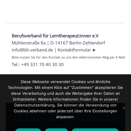
Berufsverband für Lerntherapeut:innen e.V
Mühlenstraße 8a | D-14167 Berlin-Zehlendorf
info@blt-verband.de
|
Kontaktformular ►
Bitte nutzen Sie für den Kontakt zu uns den elektronischen Weg per E-Mail o
Tel.: +49 331 70 40 30 30
Diese Webseite verwendet Cookies und ähnliche
Technologien. Mit einem Klick auf "Zustimmen" akzeptieren Sie
diese Verarbeitung und auch die Weitergabe Ihrer Daten an
Drittanbieter. Weitere Informationen finden Sie in unserer
Datenschutzerklärung. Sie können die Verwendung von
Cookies ablehnen oder jederzeit über Ihre Einstellungen
Copyright © 2026
Berufsverband für Lerntherapeut*innen e.V.
anpassen.
Startseite
|
Impressum
|
Datenschutzerklärung
|
Erklärung zur
Barrierefreiheit