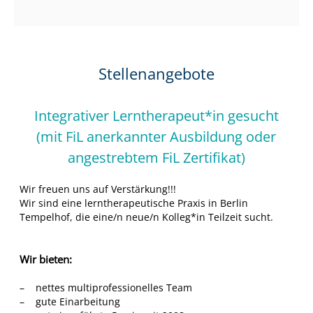
e
r
n
t
Stellenangebote
h
e
r
Integrativer Lerntherapeut*in gesucht
a
(mit FiL anerkannter Ausbildung oder
p
angestrebtem FiL Zertifikat)
e
u
Wir freuen uns auf Verstärkung!!!
t
Wir sind eine lerntherapeutische Praxis in Berlin
:
Tempelhof, die eine/n neue/n Kolleg*in Teilzeit sucht.
i
n
n
Wir bieten:
e
– nettes multiprofessionelles Team
n
– gute Einarbeitung
e