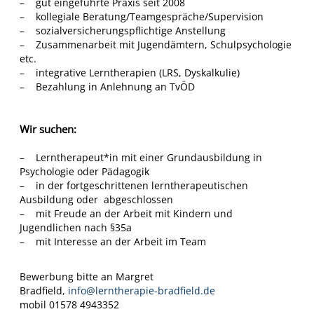
– gut eingeführte Praxis seit 2008
.
– kollegiale Beratung/Teamgespräche/Supervision
V
– sozialversicherungspflichtige Anstellung
– Zusammenarbeit mit Jugendämtern, Schulpsychologie
.
etc.
– integrative Lerntherapien (LRS, Dyskalkulie)
– Bezahlung in Anlehnung an TvÖD
Wir suchen:
– Lerntherapeut*in mit einer Grundausbildung in
Psychologie oder Pädagogik
– in der fortgeschrittenen lerntherapeutischen
Ausbildung oder abgeschlossen
– mit Freude an der Arbeit mit Kindern und
Jugendlichen nach §35a
– mit Interesse an der Arbeit im Team
Bewerbung bitte an Margret
Bradfield,
info@lerntherapie-bradfield.de
mobil 01578 4943352