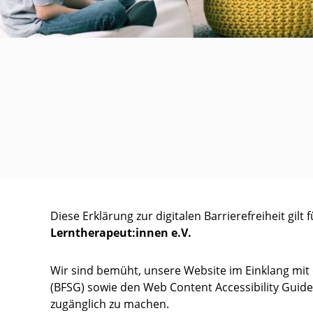
L
e
r
n
t
h
e
r
a
p
e
u
t
Diese Erklärung zur digitalen Barrierefreiheit gilt
:
Lerntherapeut:innen e.V.
i
n
n
Wir sind bemüht, unsere Website im Einklang mit
e
(BFSG) sowie den Web Content Accessibility Guidel
n
zugänglich zu machen.