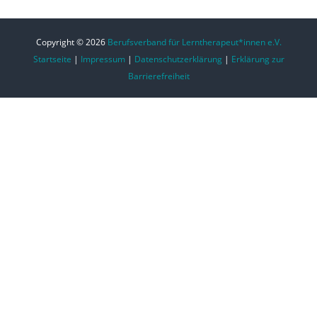
Copyright © 2026
Berufsverband für Lerntherapeut*innen e.V.
Startseite
|
Impressum
|
Datenschutzerklärung
|
Erklärung zur
Barrierefreiheit