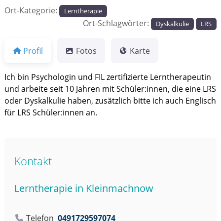
r
Ort-Kategorie:
Lerntherapie
n
Ort-Schlagwörter:
Dyskalkulie
LRS
t
h
Profil
Fotos
Karte
e
r
Ich bin Psychologin und FIL zertifizierte Lerntherapeutin
a
und arbeite seit 10 Jahren mit Schüler:innen, die eine LRS
p
oder Dyskalkulie haben, zusätzlich bitte ich auch Englisch
e
für LRS Schüler:innen an.
u
t
:
i
Kontakt
n
n
e
Lerntherapie in Kleinmachnow
n
e
Telefon
0491729597074