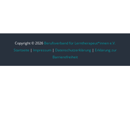
Copyright © 2026
Berufsverband für Lerntherapeut*innen e.V.
Startseite
|
Impressum
|
Datenschutzerklärung
|
Erklärung zur
Barrierefreiheit