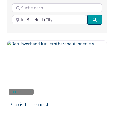
.
Suche nach
V
.
PLZ oder Ort
Suchen
Lerntherapie
Praxis Lernkunst