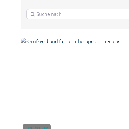
e
.
Suche nach
V
.
Lerntherapie