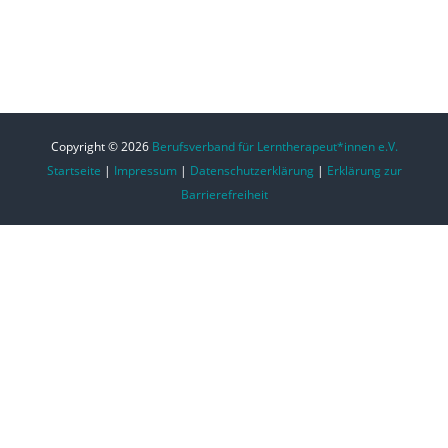
Copyright © 2026
Berufsverband für Lerntherapeut*innen e.V.
Startseite
|
Impressum
|
Datenschutzerklärung
|
Erklärung zur
Barrierefreiheit