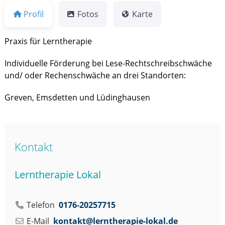
r
Profil
Fotos
Karte
n
t
Praxis für Lerntherapie
h
e
Individuelle Förderung bei Lese-Rechtschreibschwäche
r
und/ oder Rechenschwäche an drei Standorten:
a
p
Greven, Emsdetten und Lüdinghausen
e
u
t
:
Kontakt
i
n
Lerntherapie Lokal
n
e
n
Telefon
0176-20257715
e
E-Mail
kontakt
@
lerntherapie-lokal.de