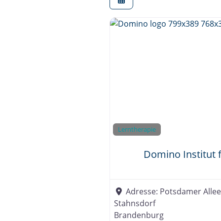
e
.
V
.
Lerntherapie
Domino Institut 
Adresse:
Potsdamer Allee
Stahnsdorf
Brandenburg