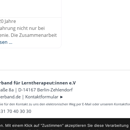
20 Jahre
ahrung nicht nur bei
henie. Die Zusammenarbeit
esen …
rband für Lerntherapeut:innen e.V
aße 8a | D-14167 Berlin-Zehlendorf
verband.de
|
Kontaktformular ►
Sie für den Kontakt zu uns den elektronischen Weg per E-Mail oder unserem Kontaktfo
 331 70 40 30 30
 Mit einem Klick auf "Zustimmen" akzeptieren Sie diese Verarbeitung u